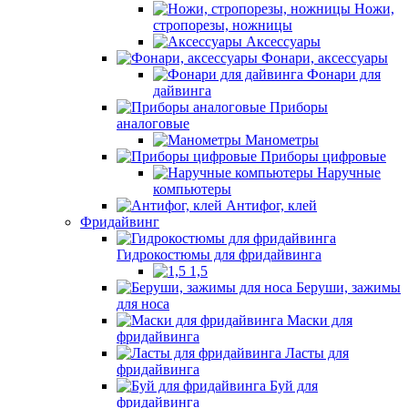
Ножи,
стропорезы, ножницы
Аксессуары
Фонари, аксессуары
Фонари для
дайвинга
Приборы
аналоговые
Манометры
Приборы цифровые
Наручные
компьютеры
Антифог, клей
Фридайвинг
Гидрокостюмы для фридайвинга
1,5
Беруши, зажимы
для носа
Маски для
фридайвинга
Ласты для
фридайвинга
Буй для
фридайвинга