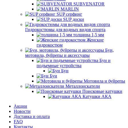
SUBVENATOR
MARLIN
SUP серфинг
SUP доски
Гидрокостюмы для водных видов спорта
толщина 1,5 мм
Женские
гидрокостюм
Буи,
мотовила, буйрепы и аксессуары
Буи и
подъемные устройства
Буи
Буи
Мотовила и буйрепы
Металлоискатели
Поисковые катушки
Катушки АКА
Акции
Новости
Доставка и оплата
FAQ
Контакты