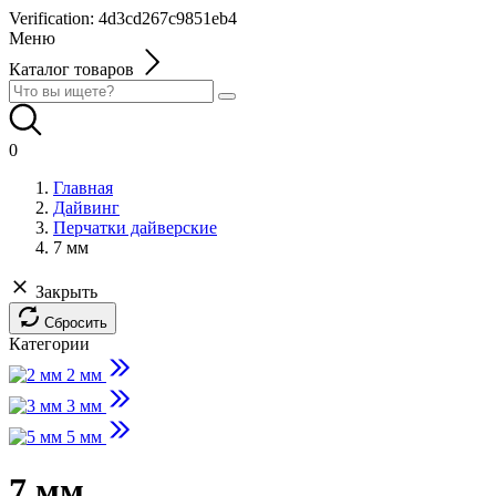
Verification: 4d3cd267c9851eb4
Меню
Каталог товаров
0
Главная
Дайвинг
Перчатки дайверские
7 мм
Закрыть
Сбросить
Категории
2 мм
3 мм
5 мм
7 мм