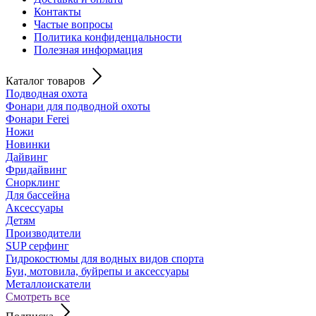
Контакты
Частые вопросы
Политика конфиденцальности
Полезная информация
Каталог товаров
Подводная охота
Фонари для подводной охоты
Фонари Ferei
Ножи
Новинки
Дайвинг
Фридайвинг
Снорклинг
Для бассейна
Аксессуары
Детям
Производители
SUP серфинг
Гидрокостюмы для водных видов спорта
Буи, мотовила, буйрепы и аксессуары
Металлоискатели
Смотреть все