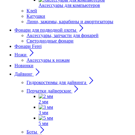
Аксессуары для компьютеров
Клей
Катушки
Лини, зажимы, карабины и амортизаторы
Фонари для подводной охоты
Аксессуары, запчасти для фонарей
Светодиодные фонари
Фонари Ferei
Ножи
Аксессуары к ножам
Новинки
Дайвинг
Гидрокостюмы для дайвинга
Перчатки дайверские
2 мм
3 мм
5 мм
Боты