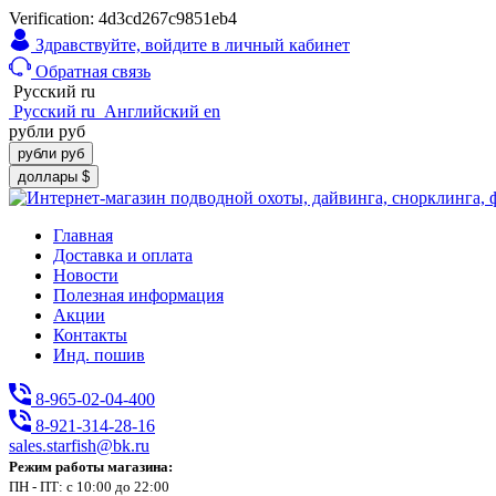
Verification: 4d3cd267c9851eb4
Здравствуйте,
войдите в личный кабинет
Обратная связь
Русский
ru
Русский
ru
Английский
en
рубли
руб
рубли
руб
доллары
$
Главная
Доставка и оплата
Новости
Полезная информация
Акции
Контакты
Инд. пошив
8-965-02-04-400
8-921-314-28-16
sales.starfish@bk.ru
Режим работы магазина:
ПН - ПТ: с 10:00 до 22:00