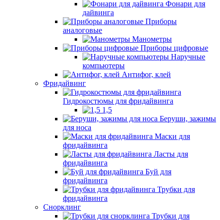
Фонари для
дайвинга
Приборы
аналоговые
Манометры
Приборы цифровые
Наручные
компьютеры
Антифог, клей
Фридайвинг
Гидрокостюмы для фридайвинга
1,5
Беруши, зажимы
для носа
Маски для
фридайвинга
Ласты для
фридайвинга
Буй для
фридайвинга
Трубки для
фридайвинга
Снорклинг
Трубки для