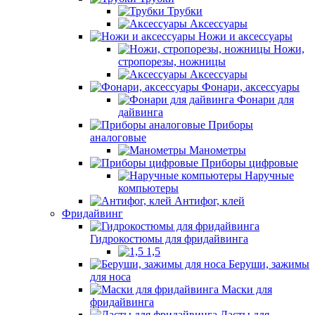
Трубки
Аксессуары
Ножи и аксессуары
Ножи,
стропорезы, ножницы
Аксессуары
Фонари, аксессуары
Фонари для
дайвинга
Приборы
аналоговые
Манометры
Приборы цифровые
Наручные
компьютеры
Антифог, клей
Фридайвинг
Гидрокостюмы для фридайвинга
1,5
Беруши, зажимы
для носа
Маски для
фридайвинга
Ласты для