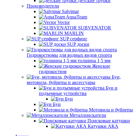
Детские трубки
Производители
Salvimar
AquaTeam
Vector
SUBVENATOR
MARLIN
SUP серфинг
SUP доски
Гидрокостюмы для водных видов спорта
толщина 1,5 мм
Женские
гидрокостюм
Буи,
мотовила, буйрепы и аксессуары
Буи и
подъемные устройства
Буи
Буи
Мотовила и буйрепы
Металлоискатели
Поисковые катушки
Катушки АКА