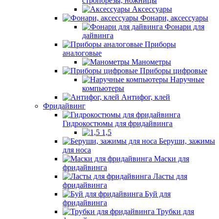
стропорезы, ножницы
Аксессуары
Фонари, аксессуары
Фонари для
дайвинга
Приборы
аналоговые
Манометры
Приборы цифровые
Наручные
компьютеры
Антифог, клей
Фридайвинг
Гидрокостюмы для фридайвинга
1,5
Беруши, зажимы
для носа
Маски для
фридайвинга
Ласты для
фридайвинга
Буй для
фридайвинга
Трубки для