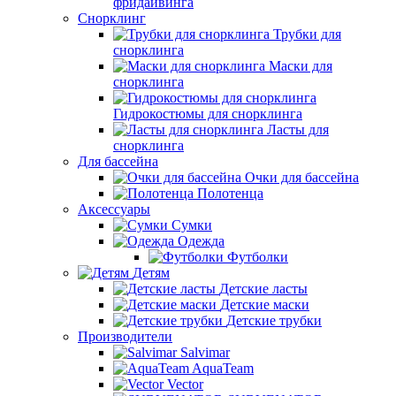
фридайвинга
Снорклинг
Трубки для
снорклинга
Маски для
снорклинга
Гидрокостюмы для снорклинга
Ласты для
снорклинга
Для бассейна
Очки для бассейна
Полотенца
Аксессуары
Сумки
Одежда
Футболки
Детям
Детские ласты
Детские маски
Детские трубки
Производители
Salvimar
AquaTeam
Vector