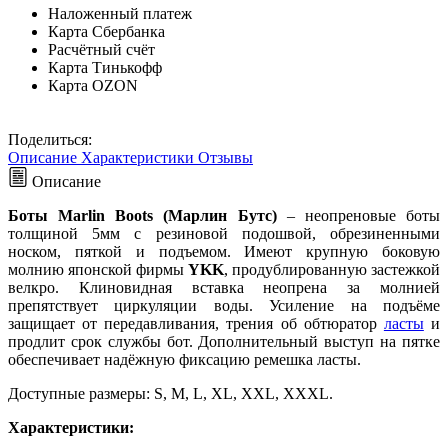
Наложенный платеж
Карта Сбербанка
Расчётный счёт
Карта Тинькофф
Карта OZON
Поделиться:
Описание
Характеристики
Отзывы
Описание
Боты Marlin Boots (Марлин Бутс)
– неопреновые боты
толщиной 5мм с резиновой подошвой, обрезиненными
носком, пяткой и подъемом. Имеют крупную боковую
молнию японской фирмы
YKK
, продублированную застежкой
велкро. Клиновидная вставка неопрена за молнией
препятствует циркуляции воды. Усиление на подъёме
защищает от передавливания, трения об обтюратор
ласты
и
продлит срок службы бот. Дополнительный выступ на пятке
обеспечивает надёжную фиксацию ремешка ласты.
Доступные размеры: S, M, L, XL, XXL, XXXL.
Характеристики: