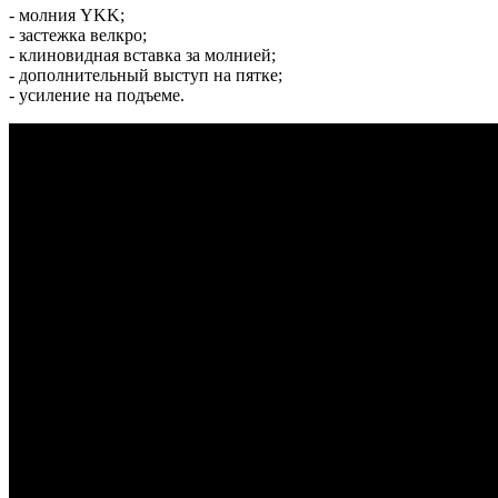
- молния YKK;
- застежка велкро;
- клиновидная вставка за молнией;
- дополнительный выступ на пятке;
- усиление на подъеме.