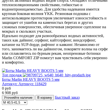
других активных водных видов спорта. Обладают отличными
теплоизоляционными свойствами, гибкостью и
водонепроницаемостью. Для удобства надевания имеется
крупная боковая молния YKK. Резиновая подошва с
антискользящим протектором увеличивает износостойкость и
защищает от ушибов на каменистых берегах и других
сложных поверхностях, обеспечивая уверенное сцепление на
мокрых и скользких участках.
Идеально подходят для разнообразных водных активностей,
таких как дайвинг, серфинг, кайтсерфинг, виндсерфинг,
катание на SUP-борде, рафтинг и каякинг. Независимо от
того, занимаетесь ли вы дайвингом, покоряете волны на серфе
или сплавляетесь по бурным рекам, неопреновые ботинки
Marlin COMFORT ZIP помогут вам чувствовать себя уверенно
и комфортно.
Топ продаж
Боты Marlin HEAVY BOOTS 5 мм
Артикул:
Артикул: 118429
0
руб
6 908
руб
Быстрый заказ
Уточняйте наличие
В корзину