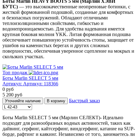
Боты Marlin HEAVY BOOTS 5 мм (Марлин ХЭВИ
БУТС)
— это высококачественные неопреновые ботинки, с
жесткой формованной подошвой, созданные для комфортных
и безопасных погружений. Обладают отличными
теплоизоляционными свойствами, гибкостью и
водонепроницаемостью. Для удобства надевания имеется
крупная боковая молния YKK. Литая формованная подошва
обеспечивает повышенную устойчивость стопы, защищает от
ушибов на каменистых берегах и других сложных
поверхностях, обеспечивая уверенное сцепление на мокрых и
скользких участках.
Топ продаж
Боты Marlin SELECT 5 мм
Артикул:
Артикул: 118366
0
руб
5 200
руб
Быстрый заказ
Уточняйте наличие
В корзину
Боты Marlin SELECT 5 мм (Марлин СЕЛЕКТ)
-
Идеально
подходят для разнообразных водных активностей, таких как
дайвинг, серфинг, кайтсерфинг, виндсерфинг, катание на SUP-
борде, рафтинг и каякинг. Независимо от того, занимаетесь ли