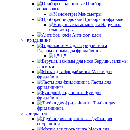
Приборы
аналоговые
Манометры
Приборы цифровые
Наручные
компьютеры
Антифог, клей
Фридайвинг
Гидрокостюмы для фридайвинга
1,5
Беруши, зажимы
для носа
Маски для
фридайвинга
Ласты для
фридайвинга
Буй для
фридайвинга
Трубки для
фридайвинга
Снорклинг
Трубки для
снорклинга
Маски для