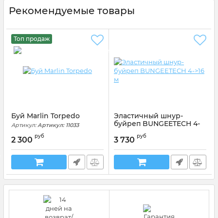
Рекомендуемые товары
Топ продаж
Буй Marlin Torpedo
Эластичный шнур-
буйреп BUNGEETECH 4-
Артикул:
Артикул: 11033
>16 м
руб
руб
2 300
3 730
Артикул:
400510