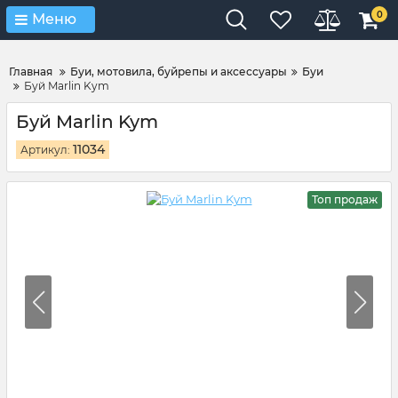
Verification: 4d3cd267c9851eb4
0
Меню
Главная
Буи, мотовила, буйрепы и аксессуары
Буи
Буй Marlin Kym
Буй Marlin Kym
11034
Артикул:
Топ продаж