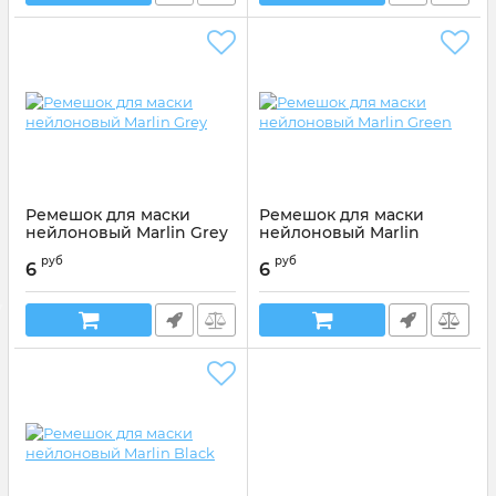
Ремешок для маски
Ремешок для маски
нейлоновый Marlin Grey
нейлоновый Marlin
Green
Артикул:
016291
руб
руб
6
6
Артикул:
016290