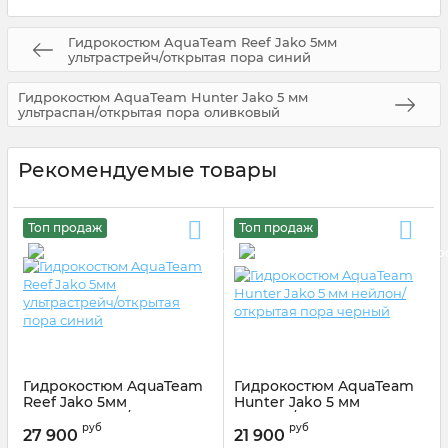
Гидрокостюм AquaTeam Reef Jako 5мм
ультрастрейч/открытая пора синий
Гидрокостюм AquaTeam Hunter Jako 5 мм
ультраспан/открытая пора оливковый
Рекомендуемые товары
Топ продаж
Топ продаж
Гидрокостюм AquaTeam
Гидрокостюм AquaTeam
Reef Jako 5мм
Hunter Jako 5 мм
ультрастрейч/открытая
нейлон/открытая пора
руб
руб
пора синий
черный
27 900
21 900