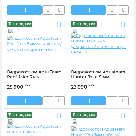
Артикул:
Артикул:0120
Топ продаж
Топ продаж
Гидрокостюм AquaTeam
Гидрокостюм Aquateam
Reef Jako 5 мм
Hunter Jako 5 мм
ультраспан/открытая
ультраспан/открытая
руб
руб
пора зеленый
пора черный
25 900
23 990
Топ продаж
Топ продаж