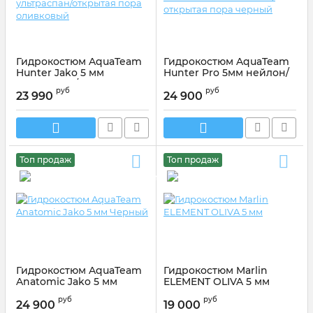
Гидрокостюм AquaTeam
Гидрокостюм AquaTeam
Hunter Jako 5 мм
Hunter Pro 5мм нейлон/
ультраспан/открытая
открытая пора черный
руб
руб
пора оливковый
23 990
24 900
Топ продаж
Топ продаж
Гидрокостюм AquaTeam
Гидрокостюм Marlin
Anatomic Jako 5 мм
ELEMENT OLIVA 5 мм
Черный
Артикул:
217264
руб
руб
24 900
19 000
Артикул:
AT01P1