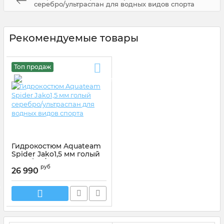
серебро/ультраспан для водных видов спорта
Рекомендуемые товары
Топ продаж
Гидрокостюм Aquateam
Spider Jako1,5 мм голый
серебро/ультраспан для
руб
водных видов спорта
26 990
Артикул:
AT01ЛМS