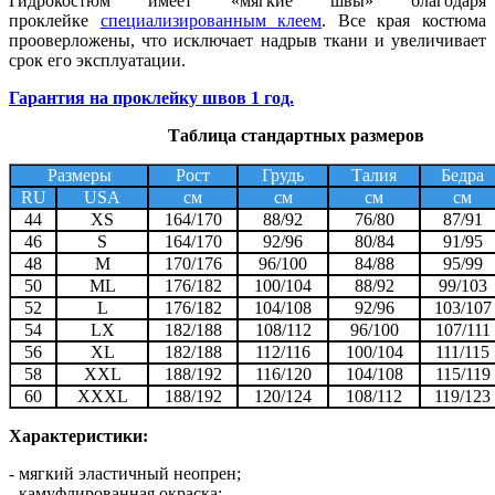
Гидрокостюм имеет «мягкие швы» благодаря
проклейке
специализированным клеем
. Все края костюма
прооверложены, что исключает надрыв ткани и увеличивает
срок его эксплуатации.
Гарантия на проклейку швов 1 год.
Таблица стандартных размеров
Размеры
Рост
Грудь
Талия
Бедра
RU
USA
см
см
см
cм
44
XS
164/170
88/92
76/80
87/91
46
S
164/170
92/96
80/84
91/95
48
M
170/176
96/100
84/88
95/99
50
ML
176/182
100/104
88/92
99/103
52
L
176/182
104/108
92/96
103/107
54
LX
182/188
108/112
96/100
107/111
56
XL
182/188
112/116
100/104
111/115
58
XXL
188/192
116/120
104/108
115/119
60
XXXL
188/192
120/124
108/112
119/123
Характеристики:
- мягкий эластичный неопрен;
- камуфлированная окраска;