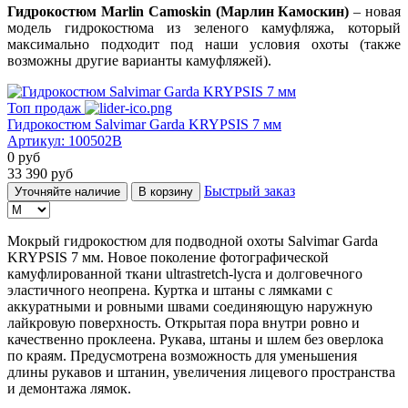
Гидрокостюм Marlin Camoskin (Марлин Камоскин)
– новая
модель гидрокостюма из зеленого камуфляжа, который
максимально подходит под наши условия охоты (также
возможны другие варианты камуфляжей).
Топ продаж
Гидрокостюм Salvimar Garda KRYPSIS 7 мм
Артикул:
100502B
0
руб
33 390
руб
Быстрый заказ
Уточняйте наличие
В корзину
Мокрый гидрокостюм для подводной охоты Salvimar Garda
KRYPSIS 7 мм. Новое поколение фотографической
камуфлированной ткани ultrastretch-lycra и долговечного
эластичного неопрена. Куртка и штаны с лямками с
аккуратными и ровными швами соединяющую наружную
лайкровую поверхность. Открытая пора внутри ровно и
качественно проклеена. Рукава, штаны и шлем без оверлока
по краям. Предусмотрена возможность для уменьшения
длины рукавов и штанин, увеличения лицевого пространства
и демонтажа лямок.