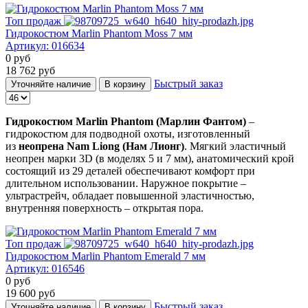
Топ продаж
Гидрокостюм Marlin Phantom Moss 7 мм
Артикул:
016634
0
руб
18 762
руб
Быстрый заказ
Уточняйте наличие
В корзину
Гидрокостюм Marlin Phantom (Марлин Фантом)
–
гидрокостюм для подводной охоты, изготовленный
из
неопрена Nam Liong (Нам Лионг)
. Мягкий эластичный
неопрен марки 3D (в моделях 5 и 7 мм), анатомический крой
состоящий из 29 деталей обеспечивают комфорт при
длительном использовании. Наружное покрытие –
ультрастрейч, обладает повышенной эластичностью,
внутренняя поверхность – открытая пора.
Топ продаж
Гидрокостюм Marlin Phantom Emerald 7 мм
Артикул:
016546
0
руб
19 600
руб
Быстрый заказ
Уточняйте наличие
В корзину