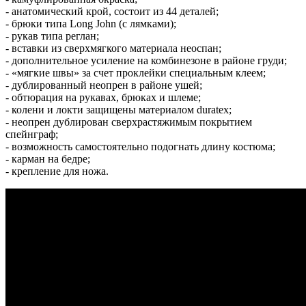
- анатомический крой, состоит из 44 деталей;
- брюки типа Long John (с лямками);
- рукав типа реглан;
- вставки из сверхмягкого материала неоспан;
- дополнительное усиление на комбинезоне в районе груди;
- «мягкие швы» за счет проклейки специальным клеем;
- дублированный неопрен в районе ушей;
- обтюрация на рукавах, брюках и шлеме;
- колени и локти защищены материалом duratex;
- неопрен дублирован сверхрастяжимым покрытием
спейнграф;
- возможность самостоятельно подогнать длину костюма;
- карман на бедре;
- крепление для ножа.