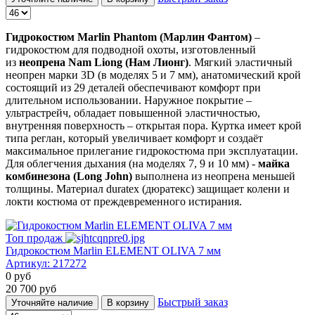
Гидрокостюм Marlin Phantom (Марлин Фантом)
–
гидрокостюм для подводной охоты, изготовленный
из
неопрена Nam Liong (Нам Лионг)
. Мягкий эластичный
неопрен марки 3D (в моделях 5 и 7 мм), анатомический крой
состоящий из 29 деталей обеспечивают комфорт при
длительном использовании. Наружное покрытие –
ультрастрейч, обладает повышенной эластичностью,
внутренняя поверхность – открытая пора. Куртка имеет крой
типа реглан, который увеличивает комфорт и создаёт
максимальное прилегание гидрокостюма при эксплуатации.
Для облегчения дыхания (на моделях 7, 9 и 10 мм) -
майка
комбинезона (Long John)
выполнена из неопрена меньшей
толщины. Материал duratex (дюратекс) защищает колени и
локти костюма от преждевременного истирания.
Топ продаж
Гидрокостюм Marlin ELEMENT OLIVA 7 мм
Артикул:
217272
0
руб
20 700
руб
Быстрый заказ
Уточняйте наличие
В корзину