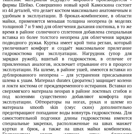
фирмы Шейко. Совершенно новый крой Камоскина состоит
из 44 деталей, что делает костюм максимально анатомичным и
удобным в эксплуатации. В брюках-комбинезоне, в области
майки, применяется меньшая толщина неопрена (в моделях
толщиной 7 и 9 мм) для облегчения дыхания охотника, в то же
время в районе солнечного сплетения добавлена специальная
вставка из более толстого неопрена для облегчения зарядки
подводного ружья. Куртка имеет крой типа реглан, который
увеличивает комфорт и создаёт максимальное прилегание
гидрокостюма при эксплуатации. Нагрудник (упор для
зарядки ружей), вшитый в гидрокостюм, в отличие от
приклеенных аналогов, исключает отрывание его в процессе
эксплуатации. На шлеме, в районе ушей, имеются вставки из
дублированного неопрена – для устранения присасывания
шлема к ушам. Материал duratex (дюратекс) защищает колени
и локти костюма от преждевременного истирания. Вставки из
сверхмягкого материала neospan в районе локтевых сгибов и
под коленями существенно добавляют комфорта при
эксплуатации. Обтюраторы на ногах, руках и шлеме из
материала smooth skin (смус скин) дополнительно
предотвращают попадание воды вовнутрь гидрокостюма. Для
самостоятельной подгонки длины гидрокостюма имеются
специальные закрепки, расположенные на швах манжет
куртки и брюк, а также на швах майки комбинезона.