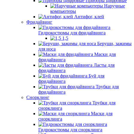
Приборы цифровые
Наручные
компьютеры
Антифог, клей
Фридайвинг
Гидрокостюмы для фридайвинга
1,5
Беруши, зажимы
для носа
Маски для
фридайвинга
Ласты для
фридайвинга
Буй для
фридайвинга
Трубки для
фридайвинга
Снорклинг
Трубки для
снорклинга
Маски для
снорклинга
Гидрокостюмы для снорклинга