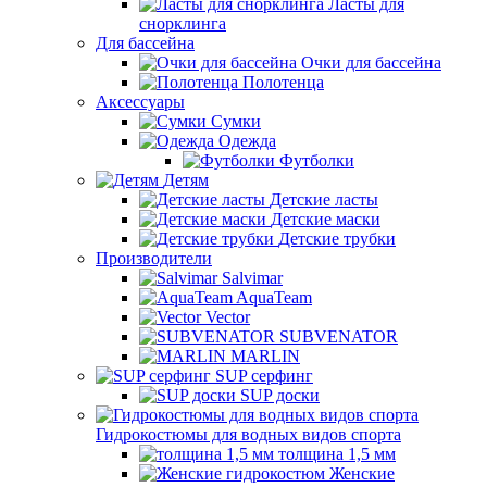
Ласты для
снорклинга
Для бассейна
Очки для бассейна
Полотенца
Аксессуары
Сумки
Одежда
Футболки
Детям
Детские ласты
Детские маски
Детские трубки
Производители
Salvimar
AquaTeam
Vector
SUBVENATOR
MARLIN
SUP серфинг
SUP доски
Гидрокостюмы для водных видов спорта
толщина 1,5 мм
Женские