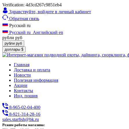
Verification: 4d3cd267c9851eb4
Здравствуйте,
войдите в личный кабинет
Обратная связь
Русский
ru
Русский
ru
Английский
en
рубли
руб
рубли
руб
доллары
$
Главная
Доставка и оплата
Новости
Полезная информация
Акции
Контакты
Инд. пошив
8-965-02-04-400
8-921-314-28-16
sales.starfish@bk.ru
Режим работы магазина: