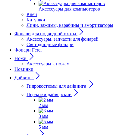
Аксессуары для компьютеров
Клей
Катушки
Лини, зажимы, карабины и амортизаторы
Фонари для подводной охоты
Аксессуары, запчасти для фонарей
Светодиодные фонари
Фонари Ferei
Ножи
Аксессуары к ножам
Новинки
Дайвинг
Гидрокостюмы для дайвинга
Перчатки дайверские
2 мм
3 мм
5 мм