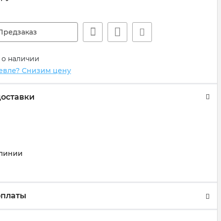
Предзаказ
 о наличии
евле? Снизим цену
доставки
)
линии
оплаты