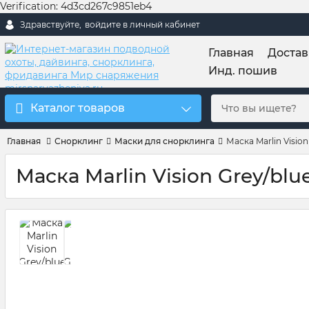
Verification: 4d3cd267c9851eb4
Здравствуйте,
войдите в личный кабинет
Главная
Достав
Инд. пошив
Каталог товаров
Главная
Снорклинг
Маски для снорклинга
Маска Marlin Vision
Маска Marlin Vision Grey/blu