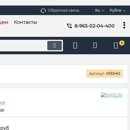
Обратная связь
Ru
Рубли
ции
Контакты
8-965-02-04-400
0
015540
Артикул:
зыв
де
руб