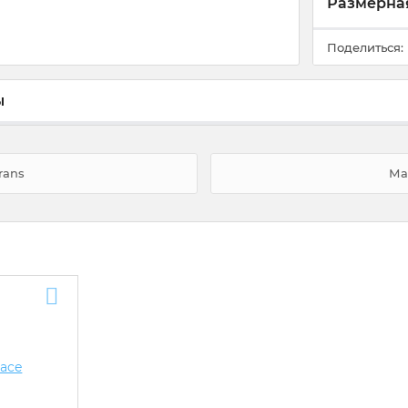
Размерная
Поделиться:
ы
rans
Ма