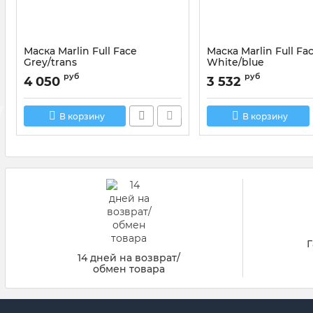
Маска Marlin Full Face
Маска Marlin Full Fa
Grey/trans
White/blue
Артикул:
016723
Артикул:
016722
руб
руб
4 050
3 532
В корзину
В корзину
Г
14 дней на возврат/
обмен товара