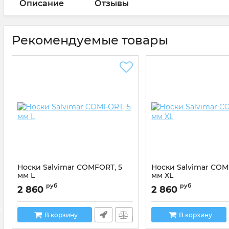
Описание
Отзывы
Рекомендуемые товары
Носки Salvimar COMFORT, 5
Носки Salvimar COM
мм L
мм XL
Артикул:
200525C
Артикул:
200525D
руб
руб
2 860
2 860
В корзину
В корзину