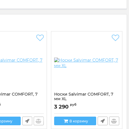
vimar COMFORT, 7
Носки Salvimar COMFORT, 7
мм XL
527A
Артикул:
200527D
б
руб
3 290
корзину
В корзину