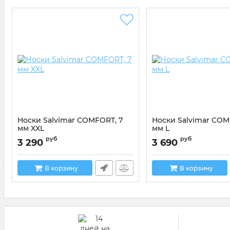
Носки Salvimar COMFORT, 7
Носки Salvimar COM
мм XXL
мм L
Артикул:
200527E
Артикул:
200529C
руб
руб
3 290
3 690
В корзину
В корзину