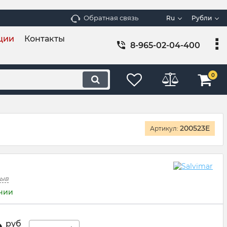
Обратная связь
Ru
Рубли
ции
Контакты
8-965-02-04-400
0
200523E
Артикул:
зыв
ичии
руб