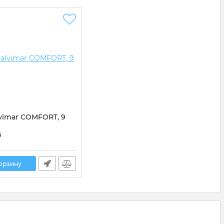
vimar COMFORT, 9
529A
б
корзину