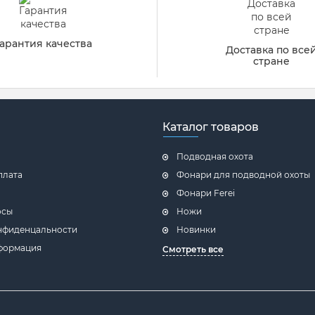
арантия качества
Доставка по все
стране
Каталог товаров
Подводная охота
плата
Фонари для подводной охоты
Фонари Ferei
осы
Ножи
нфиденцальности
Новинки
формация
Смотреть все