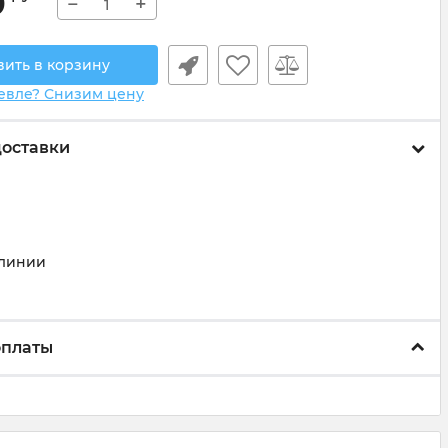
0
−
+
вить в корзину
евле? Снизим цену
доставки
)
линии
оплаты