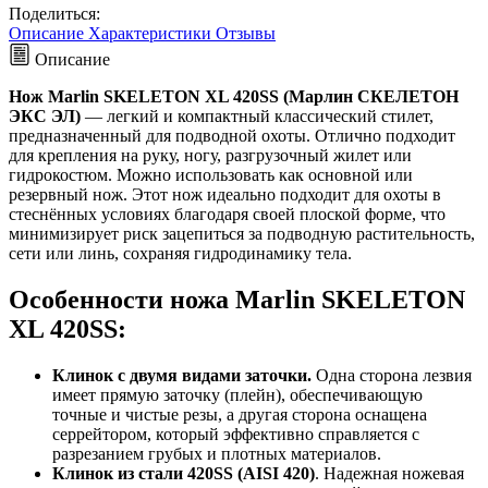
Поделиться:
Описание
Характеристики
Отзывы
Описание
Нож
Marlin SKELETON XL 420SS (Марлин СКЕЛЕТОН
ЭКС ЭЛ)
— легкий и компактный классический стилет,
предназначенный для подводной охоты. Отлично подходит
для крепления на руку, ногу, разгрузочный жилет или
гидрокостюм. Можно использовать как основной или
резервный нож. Этот нож идеально подходит для охоты в
стеснённых условиях благодаря своей плоской форме, что
минимизирует риск зацепиться за подводную растительность,
сети или линь, сохраняя гидродинамику тела.
Особенности ножа Marlin SKELETON
XL 420SS:
Клинок с двумя видами заточки.
Одна сторона лезвия
имеет прямую заточку (плейн), обеспечивающую
точные и чистые резы, а другая сторона оснащена
серрейтором, который эффективно справляется с
разрезанием грубых и плотных материалов.
Клинок из стали 420SS (AISI 420)
. Надежная ножевая