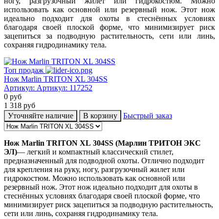
ногу, разгрузочный жилет или гидрокостюм. Можно
использовать как основной или резервный нож. Этот нож
идеально подходит для охоты в стеснённых условиях
благодаря своей плоской форме, что минимизирует риск
зацепиться за подводную растительность, сети или линь,
сохраняя гидродинамику тела.
Топ продаж
Нож Marlin TRITON XL 304SS
Артикул:
Артикул: 117252
0
руб
1 318
руб
Уточняйте наличие
В корзину
Быстрый заказ
Нож Marlin TRITON XL
304SS (Марлин ТРИТОН ЭКС
ЭЛ)
— легкий и компактный классический стилет,
предназначенный для подводной охоты. Отлично подходит
для крепления на руку, ногу, разгрузочный жилет или
гидрокостюм. Можно использовать как основной или
резервный нож. Этот нож идеально подходит для охоты в
стеснённых условиях благодаря своей плоской форме, что
минимизирует риск зацепиться за подводную растительность,
сети или линь, сохраняя гидродинамику тела.