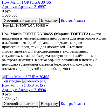
Нож Marlin TORTUGA 304SS
Артикул:
Артикул: 216997
0
руб
1 530
руб
Уточняйте наличие
В корзину
Быстрый заказ
Нож
Marlin TORTUGA 304SS (Марлин ТОРТУГА)
— это
надежный и универсальный инструмент для подводной охоты
и дайвинга, который идеально подходит как для
профессионалов, так и для любителей. Этот нож
спроектирован для использования в экстремальных
ситуациях, когда необходима доступность, надёжность и
быстрота действия. Крепко зафиксированный в ножнах с
помощью встроенной системы блокировки, нож легко
достается одной рукой при необходимости.
Топ продаж
Нож Marlin SCUBA 304SS
Артикул:
Артикул: 216994
0
руб
1 700
руб
Уточняйте наличие
В корзину
Быстрый заказ