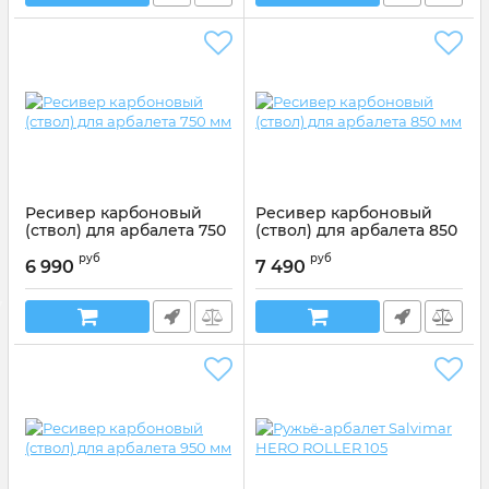
Ресивер карбоновый
Ресивер карбоновый
(ствол) для арбалета 750
(ствол) для арбалета 850
мм
мм
руб
руб
6 990
7 490
Артикул:
LFUC100/C75
Артикул:
LFUC100/C85