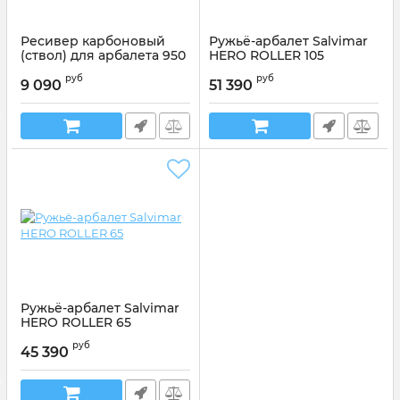
Ресивер карбоновый
Ружьё-арбалет Salvimar
(ствол) для арбалета 950
HERO ROLLER 105
мм
руб
руб
9 090
51 390
Артикул:
LFULFUC100/C95C100/C95
Ружьё-арбалет Salvimar
HERO ROLLER 65
руб
45 390