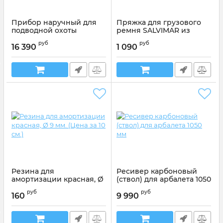
Прибор наручный для
Пряжка для грузового
подводной охоты
ремня SALVIMAR из
SALVIMAR ONE PLUS
нержавеющей стали
руб
руб
16 390
1 090
Артикул:
8000P
Резина для
Ресивер карбоновый
амортизации красная, Ø
(ствол) для арбалета 1050
9 мм. (Цена за 10 см.)
мм
руб
руб
160
9 990
Артикул:
LFUC100/C105