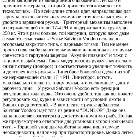
Ствол выполнен из авиационного алюминия. Легкого и
прочного материала, который применяется космических
технологиях. - По всей длине ствола идет направляющая для
гарпуна, что значительно увеличивает точность выстрела и
удобство заряжания ружья. - Триггерный механизм выполнен
из нержавеющей стали 17-4 PH и выдерживает нагрузку до
250 кг. Что в разы больше, той нагрузки, которую дают даже
самые толстые тяжи. - Ружье Salvimar Voodoo оснащено
оголовьем закрытого типа, с парными тягами. Тем не менее
просто сняв скобу на оголовье можно использовать это ружье
совместно с гарпуном зацепом "Акулий плавник" и тяжи с
зацепом из дайнемы. Такая модернизация ружья значительно
снизит отдачу (подброс) и соответственно увеличит точность
и долговечность ружья. - Линесброс боковой и сделан из той
же нержавеющей стали 17-4 PH. Линесброс, кстати,
максимально смещен к торцу ружья, что увеличивает длину
рабочего линя. - У ружья Salvimar Voodoo есть функция
регулировки хода курка. Это очень удобно, так как вы пожете
регулировать ход курка в зависимости от условий охоты и
Ваших предпочтений. - В комплекте с ружье арбалетом
Salvimar Voodoo идет тяга из резины "DUNLOP" Даже она
одна позволяет охотится на достаточно крупную рыбу. Но так
же предусмотрено отверстие для установки второй кольцевой
тяги. - Торцевой упор для удобства заряжания, в случае
необходимости, например при транспортировке, можно легко