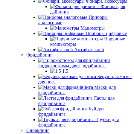
Фонари, аксессуары
Фонари для
дайвинга
Приборы
аналоговые
Манометры
Приборы цифровые
Наручные
компьютеры
Антифог, клей
Фридайвинг
Гидрокостюмы для фридайвинга
1,5
Беруши, зажимы
для носа
Маски для
фридайвинга
Ласты для
фридайвинга
Буй для
фридайвинга
Трубки для
фридайвинга
Снорклинг