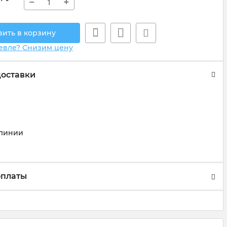
−
+
вить в корзину
евле? Снизим цену
доставки
)
линии
оплаты