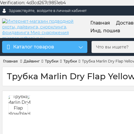
Verification: 4d3cd267c9851eb4
Здравствуйте,
войдите в личный кабинет
Главная
Достав
Инд. пошив
Каталог товаров
Главная
Дайвинг
Трубки
Трубки
Трубка Marlin Dry Flap Yello
Трубка Marlin Dry Flap Yello