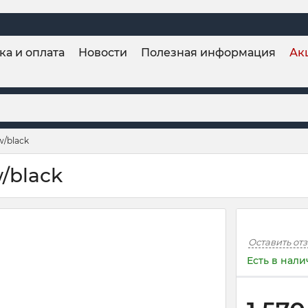
ка и оплата
Новости
Полезная информация
Ак
w/black
w/black
Оставить от
Есть в нал