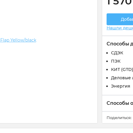
1 570
Доба
Нашли деш
Способы 
СДЭК
ПЭК
КИТ (GTD
Деловые 
Энергия
Способы 
Поделиться: