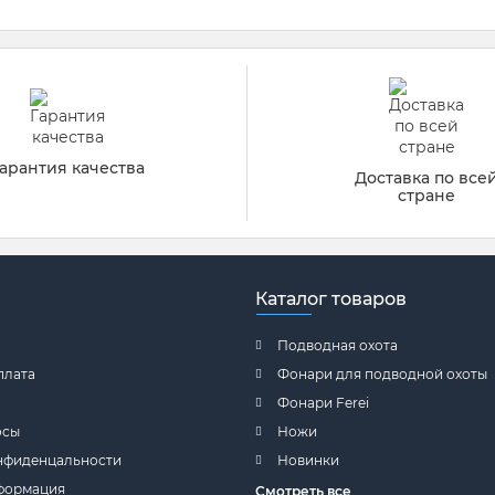
арантия качества
Доставка по все
стране
Каталог товаров
Подводная охота
плата
Фонари для подводной охоты
Фонари Ferei
осы
Ножи
нфиденцальности
Новинки
формация
Смотреть все