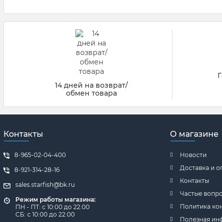
Г
14 дней на возврат/
обмен товара
Контакты
О магазине
8-965-02-04-400
Новости
Доставка и о
8-921-314-28-16
Контакты
sales.starfish@bk.ru
Частые вопр
Режим работы магазина:
Политика ко
ПН - ПТ: с 10:00 до 22:00
СБ: с 10:00 до 22:00
Полезная ин