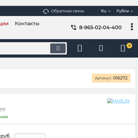
Обратная связь
Ru
Рубли
ции
Контакты
8-965-02-04-400
0
016272
Артикул:
зыв
ичии
руб