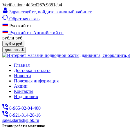
Verification: 4d3cd267c9851eb4
Здравствуйте,
войдите в личный кабинет
Обратная связь
Русский
ru
Русский
ru
Английский
en
рубли
руб
рубли
руб
доллары
$
Главная
Доставка и оплата
Новости
Полезная информация
Акции
Контакты
Инд. пошив
8-965-02-04-400
8-921-314-28-16
sales.starfish@bk.ru
Режим работы магазина: