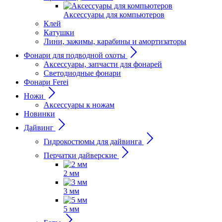
Аксессуары для компьютеров
Клей
Катушки
Лини, зажимы, карабины и амортизаторы
Фонари для подводной охоты
Аксессуары, запчасти для фонарей
Светодиодные фонари
Фонари Ferei
Ножи
Аксессуары к ножам
Новинки
Дайвинг
Гидрокостюмы для дайвинга
Перчатки дайверские
2 мм
3 мм
5 мм