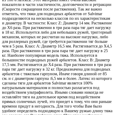
показатели в части эластичности, долговечности и ретракции
(Скорости сокращения после растяжения). Так же важно
отметить, что тяжи для подводных арбалетов от Salvimar
подразделяются на несколько классов по их характеристикам
и диаметру. В частности: Класс Z: Диаметр 14 мм. Растяжение
до Х6 раза. При растяжении в три раза пара тяг дает нагрузку
в 18 кг. Используется либо для небольших ружей, триггерный
механизм, которых не рассчитан на высокие нагрузки, либо
для роллерных ружей, где требуется растяжении тяг больше
чем в 5 раза. Класс A: Диаметр 16,5 мм. Растягивается до Х4,5
раза. При растяжении в три раза пара тяг дает нагрузку в 25
кг. Наиболее популярная модель тяжа. Используется в
большинстве подводных ружей арбалетов. Класс B: Диаметр
17,5 мм. Растягивается до Х4 раза. При растяжении в три раза
пара тяг дает нагрузку в 32 кг. Предназначена для подводных
арбалетов с тяжелым гарпуном, Иначе говоря длиной от 85
см. и с диаметром гарпуна :6,5 мм и более. Латекс из которого
сделаны тяги для арбалетов Salvimar является 100%
натуральным материалом и полностью разлагается под
воздействием ультрафиолета. Иными словами никогда не
оставляйте тяги на длительное время под воздействием
прямых солнечных лучей, это приедет к тому, что они раньше
времени придут в негодность. Для того чтобы Вам было
удобнее определить подходящую к Вашему ружью длину тяжа