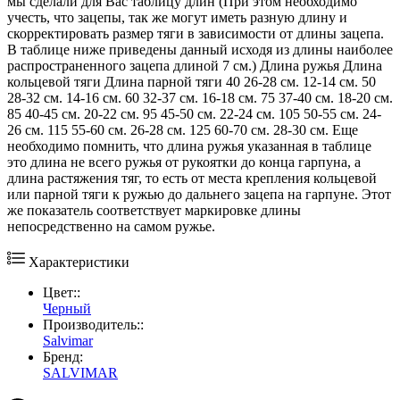
мы сделали для Вас таблицу длин (При этом необходимо
учесть, что зацепы, так же могут иметь разную длину и
скорректировать размер тяги в зависимости от длины зацепа.
В таблице ниже приведены данный исходя из длины наиболее
распространенного зацепа длиной 7 см.) Длина ружья Длина
кольцевой тяги Длина парной тяги 40 26-28 см. 12-14 см. 50
28-32 см. 14-16 см. 60 32-37 см. 16-18 см. 75 37-40 см. 18-20 см.
85 40-45 см. 20-22 см. 95 45-50 см. 22-24 см. 105 50-55 см. 24-
26 см. 115 55-60 см. 26-28 см. 125 60-70 см. 28-30 см. Еще
необходимо помнить, что длина ружья указанная в таблице
это длина не всего ружья от рукоятки до конца гарпуна, а
длина растяжения тяг, то есть от места крепления кольцевой
или парной тяги к ружью до дальнего зацепа на гарпуне. Этот
же показатель соответствует маркировке длины
непосредственно на самом ружье.
Характеристики
Цвет::
Черный
Производитель::
Salvimar
Бренд:
SALVIMAR