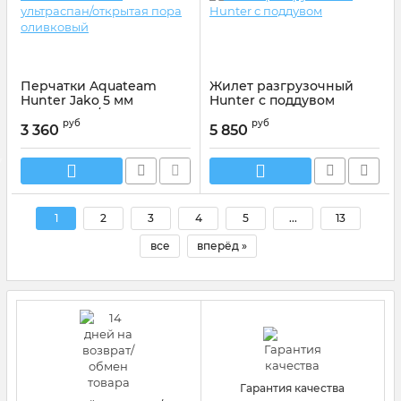
Перчатки Aquateam
Жилет разгрузочный
Hunter Jako 5 мм
Hunter с поддувом
ультраспан/открытая
руб
руб
пора оливковый
3 360
5 850
Артикул:
0001XS
1
2
3
4
5
...
13
все
вперёд »
Гарантия качества