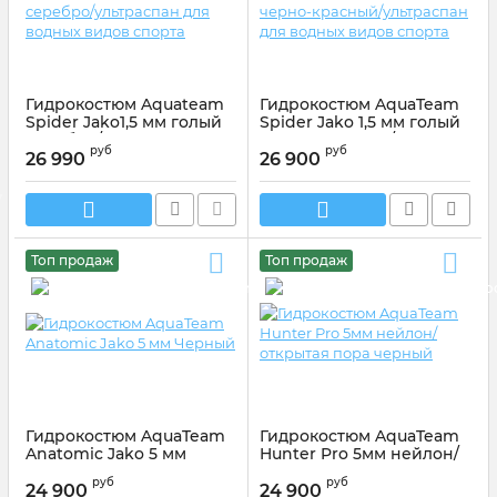
Гидрокостюм Aquateam
Гидрокостюм AquaTeam
Spider Jako1,5 мм голый
Spider Jako 1,5 мм голый
серебро/ультраспан для
черно-красный/
руб
руб
водных видов спорта
ультраспан для водных
26 990
26 900
видов спорта
Артикул:
AT01ЛМS
Артикул:
AT01ЛМS
Топ продаж
Топ продаж
Гидрокостюм AquaTeam
Гидрокостюм AquaTeam
Anatomic Jako 5 мм
Hunter Pro 5мм нейлон/
Черный
открытая пора черный
руб
руб
24 900
24 900
Артикул:
AT01P1