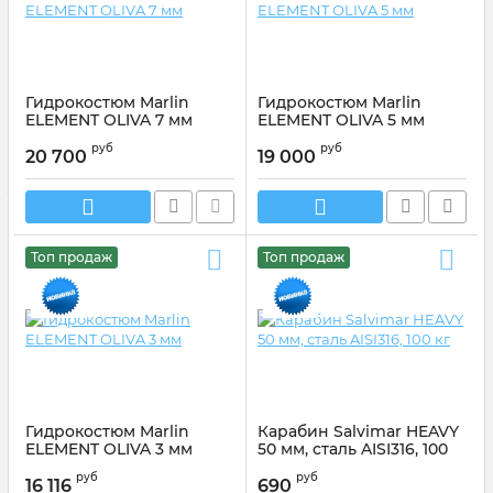
Гидрокостюм Marlin
Гидрокостюм Marlin
ELEMENT OLIVA 7 мм
ELEMENT OLIVA 5 мм
Артикул:
217272
Артикул:
217264
руб
руб
20 700
19 000
Топ продаж
Топ продаж
Гидрокостюм Marlin
Карабин Salvimar HEAVY
ELEMENT OLIVA 3 мм
50 мм, сталь AISI316, 100
кг
Артикул:
217256
руб
руб
16 116
690
Артикул:
AP073/050