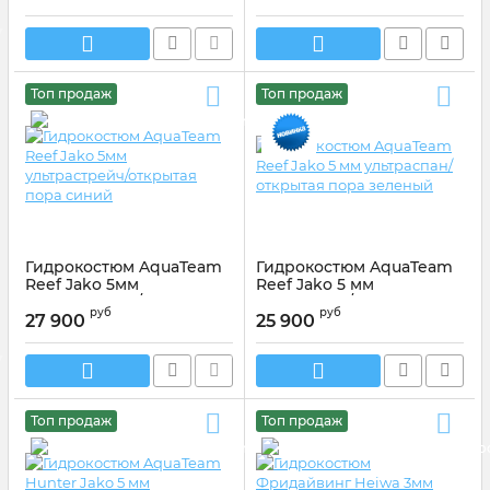
Топ продаж
Топ продаж
Гидрокостюм AquaTeam
Гидрокостюм AquaTeam
Reef Jako 5мм
Reef Jako 5 мм
ультрастрейч/открытая
ультраспан/открытая
руб
руб
пора синий
пора зеленый
27 900
25 900
Артикул:
Артикул:0120
Топ продаж
Топ продаж