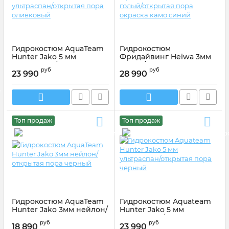
Гидрокостюм AquaTeam
Гидрокостюм
Hunter Jako 5 мм
Фридайвинг Heiwa 3мм
ультраспан/открытая
голый/открытая пора
руб
руб
пора оливковый
окраска камо синий
23 990
28 990
Топ продаж
Топ продаж
Гидрокостюм AquaTeam
Гидрокостюм Aquateam
Hunter Jako 3мм нейлон/
Hunter Jako 5 мм
открытая пора черный
ультраспан/открытая
руб
руб
пора черный
18 890
23 990