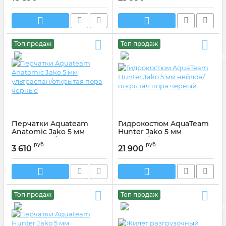
Топ продаж
Топ продаж
Перчатки Aquateam
Гидрокостюм AquaTeam
Anatomic Jako 5 мм
Hunter Jako 5 мм
ультраспан/открытая
нейлон/открытая пора
руб
руб
пора черные
черный
3 610
21 900
Артикул:
0001XS
Топ продаж
Топ продаж