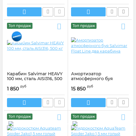
Топ продаж
Топ продаж
Карабин Salvimar HEAVY
Амортизатор
100 мм, сталь AISI316, 500
атмосферного буя
кг
Salvimar Float Line два
руб
руб
карабина
1 850
15 850
Артикул:
AP073/100
Артикул:
400507
Топ продаж
Топ продаж