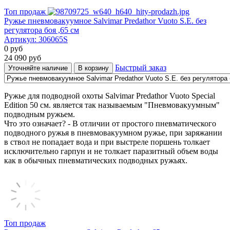
Топ продаж
Ружье пневмовакуумное Salvimar Predathor Vuoto S.E. без
регулятора боя ,65 см
Артикул:
306065S
0
руб
24 090
руб
Быстрый заказ
Уточняйте наличие
В корзину
Ружье для подводной охоты Salvimar Predathor Vuoto Special
Edition 50 см. является так называемым "Пневмовакуумным"
подводным ружьем.
Что это означает? - В отличии от простого пневматического
подводного ружья в пневмовакуумном ружье, при заряжании
в ствол не попадает вода и при выстреле поршень толкает
исключительно гарпун и не толкает паразитный объем воды
как в обычных пневматических подводных ружьях.
Топ продаж