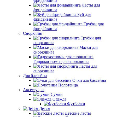
фридайвинга
Ласты для
фридайвинга
Буй для
фридайвинга
Трубки для
фридайвинга
Снорклинг
Трубки для
снорклинга
Маски для
снорклинга
Гидрокостюмы для снорклинга
Ласты для
снорклинга
Для бассейна
Очки для бассейна
Полотенца
Аксессуары
Сумки
Одежда
Футболки
Детям
Детские ласты