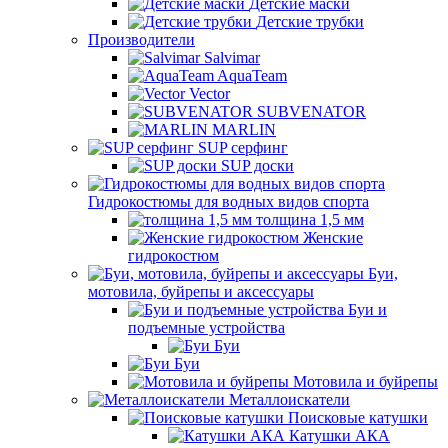
Детские маски
Детские трубки
Производители
Salvimar
AquaTeam
Vector
SUBVENATOR
MARLIN
SUP серфинг
SUP доски
Гидрокостюмы для водных видов спорта
толщина 1,5 мм
Женские
гидрокостюм
Буи,
мотовила, буйрепы и аксессуары
Буи и
подъемные устройства
Буи
Буи
Мотовила и буйрепы
Металлоискатели
Поисковые катушки
Катушки АКА