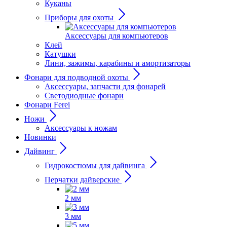
Куканы
Приборы для охоты
Аксессуары для компьютеров
Клей
Катушки
Лини, зажимы, карабины и амортизаторы
Фонари для подводной охоты
Аксессуары, запчасти для фонарей
Светодиодные фонари
Фонари Ferei
Ножи
Аксессуары к ножам
Новинки
Дайвинг
Гидрокостюмы для дайвинга
Перчатки дайверские
2 мм
3 мм