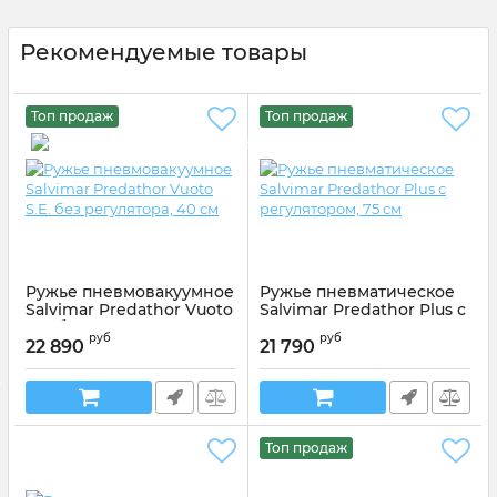
Рекомендуемые товары
Топ продаж
Топ продаж
Ружье пневмовакуумное
Ружье пневматическое
Salvimar Predathor Vuoto
Salvimar Predathor Plus с
S.E. без регулятора, 40
регулятором, 75 см
руб
руб
см
22 890
21 790
Артикул:
306075P
Артикул:
306040S
Топ продаж