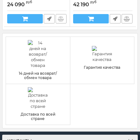
руб
руб
,65 см
Side, 65
24 090
42 190
Артикул:
306065S
Артикул:
306065C
Гарантия качества
14 дней на возврат/
обмен товара
Доставка по всей
стране