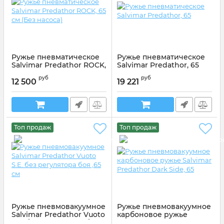
Ружье пневматическое
Ружье пневматическое
Salvimar Predathor ROCK,
Salvimar Predathor, 65
65 см (Без насоса)
Артикул:
306065
руб
руб
12 500
19 221
Артикул:
306065R
Топ продаж
Топ продаж
Ружье пневмовакуумное
Ружье пневмовакуумное
Salvimar Predathor Vuoto
карбоновое ружье
S.E. без регулятора боя
Salvimar Predathor Dark