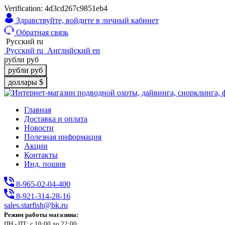
Verification: 4d3cd267c9851eb4
Здравствуйте,
войдите в личный кабинет
Обратная связь
Русский
ru
Русский
ru
Английский
en
рубли
руб
рубли
руб
доллары
$
Главная
Доставка и оплата
Новости
Полезная информация
Акции
Контакты
Инд. пошив
8-965-02-04-400
8-921-314-28-16
sales.starfish@bk.ru
Режим работы магазина:
ПН - ПТ: с 10:00 до 22:00