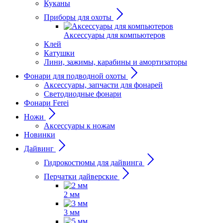
Куканы
Приборы для охоты
Аксессуары для компьютеров
Клей
Катушки
Лини, зажимы, карабины и амортизаторы
Фонари для подводной охоты
Аксессуары, запчасти для фонарей
Светодиодные фонари
Фонари Ferei
Ножи
Аксессуары к ножам
Новинки
Дайвинг
Гидрокостюмы для дайвинга
Перчатки дайверские
2 мм
3 мм