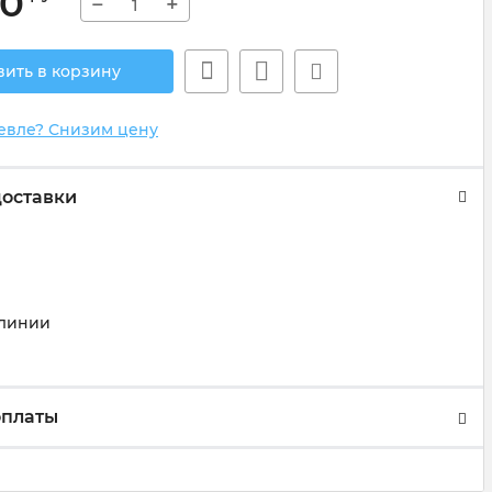
90
−
+
вить в корзину
евле? Снизим цену
доставки
)
линии
оплаты