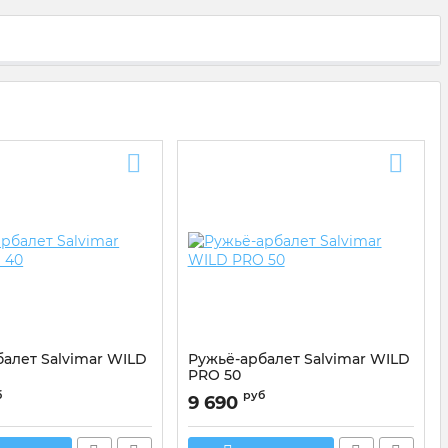
алет Salvimar WILD
Ружьё-арбалет Salvimar WILD
PRO 50
0WP40
Артикул:
300WP50
б
руб
9 690