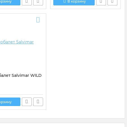
орзину
В корзину
алет Salvimar WILD
орзину