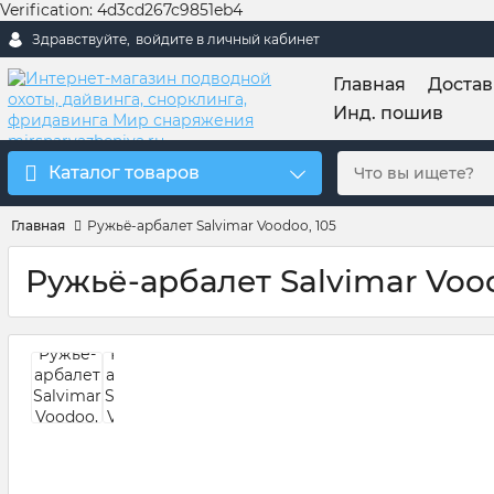
Verification: 4d3cd267c9851eb4
Здравствуйте,
войдите в личный кабинет
Главная
Достав
Инд. пошив
Каталог товаров
Главная
Ружьё-арбалет Salvimar Voodoo, 105
Ружьё-арбалет Salvimar Vood