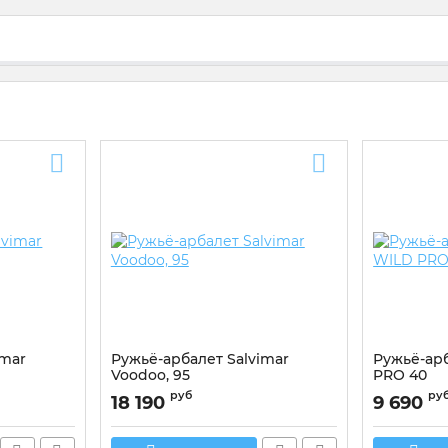
imar
Ружьё-арбалет Salvimar
Ружьё-арб
Voodoo, 95
PRO 40
Артикул:
30
руб
ру
18 190
9 690