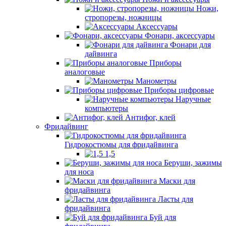
Ножи,
стропорезы, ножницы
Аксессуары
Фонари, аксессуары
Фонари для
дайвинга
Приборы
аналоговые
Манометры
Приборы цифровые
Наручные
компьютеры
Антифог, клей
Фридайвинг
Гидрокостюмы для фридайвинга
1,5
Беруши, зажимы
для носа
Маски для
фридайвинга
Ласты для
фридайвинга
Буй для