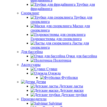
фридайвинга
Трубки для
фридайвинга
Снорклинг
Трубки для
снорклинга
Маски для
снорклинга
Гидрокостюмы для снорклинга
Ласты для
снорклинга
Для бассейна
Очки для бассейна
Полотенца
Аксессуары
Сумки
Одежда
Футболки
Детям
Детские ласты
Детские маски
Детские трубки
Производители
Salvimar