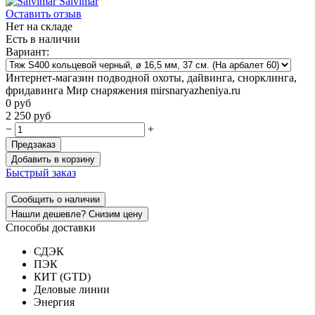
Salvimar
Оставить отзыв
Нет на складе
Есть в наличии
Вариант:
Интернет-магазин подводной охоты, дайвинга, снорклинга,
фридавинга Мир снаряжения mirsnaryazheniya.ru
0
руб
2 250
руб
−
+
Предзаказ
Добавить в корзину
Быстрый заказ
Сообщить о наличии
Нашли дешевле? Снизим цену
Способы доставки
СДЭК
ПЭК
КИТ (GTD)
Деловые линии
Энергия