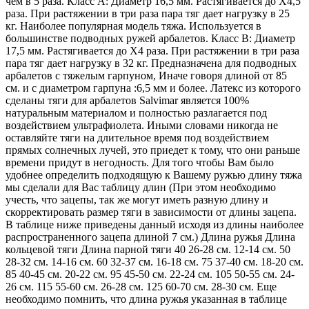
чем в 5 раза. Класс A: Диаметр 16,5 мм. Растягивается до Х4,5
раза. При растяжении в три раза пара тяг дает нагрузку в 25
кг. Наиболее популярная модель тяжа. Используется в
большинстве подводных ружей арбалетов. Класс B: Диаметр
17,5 мм. Растягивается до Х4 раза. При растяжении в три раза
пара тяг дает нагрузку в 32 кг. Предназначена для подводных
арбалетов с тяжелым гарпуном, Иначе говоря длиной от 85
см. и с диаметром гарпуна :6,5 мм и более. Латекс из которого
сделаны тяги для арбалетов Salvimar является 100%
натуральным материалом и полностью разлагается под
воздействием ультрафиолета. Иными словами никогда не
оставляйте тяги на длительное время под воздействием
прямых солнечных лучей, это приедет к тому, что они раньше
времени придут в негодность. Для того чтобы Вам было
удобнее определить подходящую к Вашему ружью длину тяжа
мы сделали для Вас таблицу длин (При этом необходимо
учесть, что зацепы, так же могут иметь разную длину и
скорректировать размер тяги в зависимости от длины зацепа.
В таблице ниже приведены данный исходя из длины наиболее
распространенного зацепа длиной 7 см.) Длина ружья Длина
кольцевой тяги Длина парной тяги 40 26-28 см. 12-14 см. 50
28-32 см. 14-16 см. 60 32-37 см. 16-18 см. 75 37-40 см. 18-20 см.
85 40-45 см. 20-22 см. 95 45-50 см. 22-24 см. 105 50-55 см. 24-
26 см. 115 55-60 см. 26-28 см. 125 60-70 см. 28-30 см. Еще
необходимо помнить, что длина ружья указанная в таблице